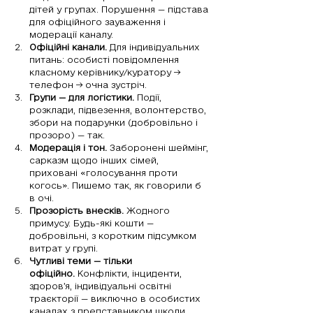
дітей у групах. Порушення — підстава 
для офіційного зауваження і 
модерації каналу.
Офіційні канали.
 Для індивідуальних 
питань: особисті повідомлення 
класному керівнику/куратору → 
телефон → очна зустріч.
Групи — для логістики.
 Події, 
розклади, підвезення, волонтерство, 
збори на подарунки (добровільно і 
прозоро) — так.
Модерація і тон.
 Заборонені шеймінг, 
сарказм щодо інших сімей, 
приховані «голосування проти 
когось». Пишемо так, як говорили б 
в очі.
Прозорість внесків.
 Жодного 
примусу. Будь-які кошти — 
добровільні, з коротким підсумком 
витрат у групі.
Чутливі теми — тільки 
офіційно.
 Конфлікти, інциденти, 
здоров’я, індивідуальні освітні 
траєкторії — виключно в особистих 
каналах з представником школи.