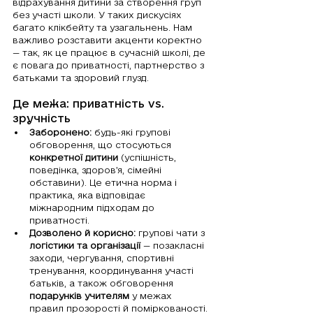
відрахування дитини за створення груп 
без участі школи. У таких дискусіях 
багато клікбейту та узагальнень. Нам 
важливо розставити акценти коректно 
— так, як це працює в сучасній школі, де 
є повага до приватності, партнерство з 
батьками та здоровий глузд.
Де межа: приватність vs. 
зручність
Заборонено:
 будь-які групові 
обговорення, що стосуються 
конкретної дитини
 (успішність, 
поведінка, здоров’я, сімейні 
обставини). Це етична норма і 
практика, яка відповідає 
міжнародним підходам до 
приватності.
Дозволено й корисно:
 групові чати з 
логістики та організації
 — позакласні 
заходи, чергування, спортивні 
тренування, координування участі 
батьків, а також обговорення 
подарунків учителям
 у межах 
правил прозорості й поміркованості.