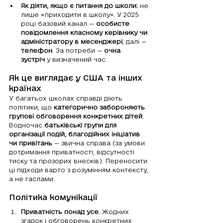
Як діяти, якщо є питання до школи:
 не 
лише «приходити в школу». У 2025 
році базовий канал — 
особисте 
повідомлення класному керівнику чи 
адміністратору в месенджері
, далі — 
телефон
. За потреби — 
очна 
зустріч
 у визначений час.
Як це виглядає у США та інших 
країнах
У багатьох школах справді діють 
політики, що 
категорично забороняють 
групові обговорення конкретних дітей
. 
Водночас 
батьківські групи для 
організації подій, благодійних ініціатив 
чи привітань
 — звична справа (за умови 
дотримання приватності, відсутності 
тиску та прозорих внесків). Переносити 
ці підходи варто з розумінням контексту, 
а не гаслами.
Політика комунікації 
Приватність понад усе.
 Жодних 
згадок і обговорень конкретних 