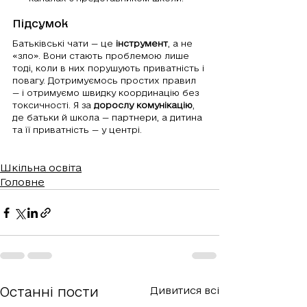
Підсумок
Батьківські чати — це 
інструмент
, а не 
«зло». Вони стають проблемою лише 
тоді, коли в них порушують приватність і 
повагу. Дотримуємось простих правил 
— і отримуємо швидку координацію без 
токсичності. Я за 
дорослу комунікацію
, 
де батьки й школа — партнери, а дитина 
та її приватність — у центрі.
Шкільна освіта
Головне
Останні пости
Дивитися всі