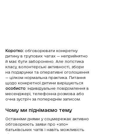
Коротко:
 обговорювати конкретну 
дитину в групових чатах — неприйнятно 
й має бути заборонено. Але логістика 
класу, волонтерські активності, збори 
на подарунки та оперативні оголошення 
— цілком нормальна практика. Питання 
щодо конкретної дитини вирішуються 
особисто
: індивідуальне повідомлення в 
месенджері, телефонна розмова або 
очна зустріч за попереднім записом.
Чому ми піднімаємо тему
Останніми днями у соцмережах активно 
обговорюють заяви про «зло» 
батьківських чатів і навіть можливість 