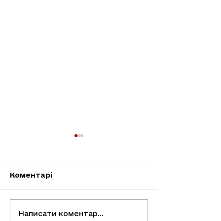
Коментарі
Батьківські чати: що
Пробне НМТ
Написати коментар...