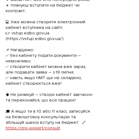
🔹 плануєш вступати на бюджет чи 
контракт;
💻 Уже можна створити електронний 
кабінет вступника на сайті:
👉 vstup.edbo.gov.ua 
(https://vstup.edbo.gov.ua/)
📌 Нагадуємо:
✅ без кабінету подати документи — 
неможливо;
✅ створити кабінет можна вже зараз, 
але подавати заяви — з 19 липня;
✅ навіть якщо НМТ ще не складено, 
кабінет створюється вже!
🧠 Не ризикуй — створи кабінет завчасно 
та переконайся, що все працює!
🎓 А якщо ти в 10 або 11 класі, записуйся 
на безкоштовну консультацію та 
збільшуй шанси вступу на бюджет:  🔗 
https://zno.expert/consult