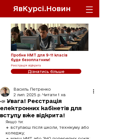
ЯвКурсі.Новин
Пробне НМТ для 9-11 класів
буде безоплатним!
Реєстрація відкрита
Дізнатись більше
Василь Петренко
2 лип. 2025 р.
Читати 1 хв
📣 Увага! Реєстрація
електронних кабінетів для
вступу вже відкрита!
Якщо ти:
🔹 вступаєш після школи, технікуму або 
коледжу;
🔹 маєш НМТ або ЗНО попередніх років;