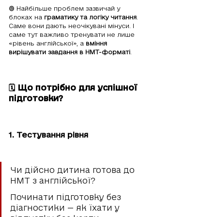
🟢 Найбільше проблем зазвичай у 
блоках на 
граматику та логіку читання
. 
Саме вони дають неочікувані мінуси. І 
саме тут важливо тренувати не лише 
«рівень англійської», а 
вміння 
вирішувати завдання в НМТ-форматі
.
🗓 Що потрібно для успішної 
підготовки?
1. Тестування рівня
Чи дійсно дитина готова до 
НМТ з англійської?
Починати підготовку без 
діагностики — як їхати у 