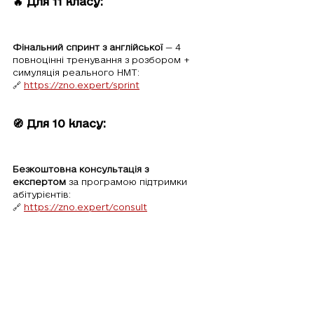
🔥 Для 11 класу:
Фінальний спринт з англійської
 — 4 
повноцінні тренування з розбором + 
симуляція реального НМТ:
🔗 
https://zno.expert/sprint
🧭 Для 10 класу:
Безкоштовна консультація з 
експертом
 за програмою підтримки 
абітурієнтів:
🔗 
https://zno.expert/consult
💬 Підсумок:
НМТ з англійської — не про 
рівень, а про підготовку.