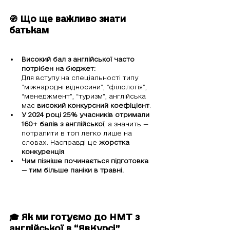
🧭 Що ще важливо знати 
батькам
Високий бал з англійської часто 
потрібен на бюджет:
Для вступу на спеціальності типу 
“міжнародні відносини”, “філологія”, 
“менеджмент”, “туризм”, англійська 
має 
високий конкурсний коефіцієнт
.
У 2024 році 25% учасників отримали 
160+ балів з англійської
, а значить — 
потрапити в топ легко лише на 
словах. Насправді це 
жорстка 
конкуренція
.
Чим пізніше починається підготовка 
— тим більше паніки в травні.
🎓 Як ми готуємо до НМТ з 
англійської в “ЯвКурсі”