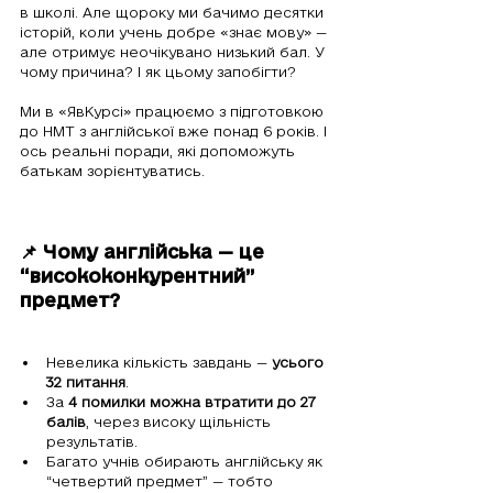
в школі. Але щороку ми бачимо десятки 
історій, коли учень добре «знає мову» — 
але отримує неочікувано низький бал. У 
чому причина? І як цьому запобігти?
Ми в «ЯвКурсі» працюємо з підготовкою 
до НМТ з англійської вже понад 6 років. І 
ось реальні поради, які допоможуть 
батькам зорієнтуватись.
📌 Чому англійська — це 
“висококонкурентний” 
предмет?
Невелика кількість завдань — 
усього 
32 питання
.
За 
4 помилки можна втратити до 27 
балів
, через високу щільність 
результатів.
Багато учнів обирають англійську як 
“четвертий предмет” — тобто 