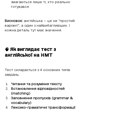
змагаються лише ті, хто реально 
готувався.
Висновок:
 англійська — це не “простий 
варіант”, а один з найвибагливіших. І 
кожна деталь тут має значення.
🧠 Як виглядає тест з 
англійської на НМТ
Тест складається з 4 основних типів 
завдань:
Читання та розуміння тексту
Встановлення відповідностей 
(matching)
Заповнення пропусків (grammar & 
vocabulary)
Лексико-граматичні трансформації